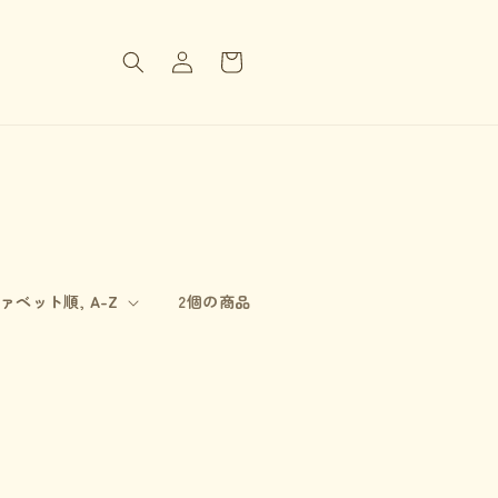
ロ
カ
グ
ー
イ
ト
ン
2個の商品