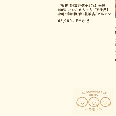
:
【楽天1位!高評価★4.74】米粉
100％ パンこめもっち【不使用】
砂糖/添加物/卵/乳製品/グルテン
通
¥3,980 JPYから
常
価
格