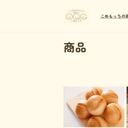
コンテ
ンツに
進む
こめもっちの
コ
商品
レ
ク
シ
ョ
ン