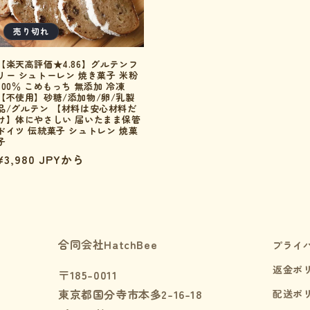
売り切れ
【楽天高評価★4.86】グルテンフ
リー シュトーレン 焼き菓子 米粉
100％ こめもっち 無添加 冷凍
【不使用】砂糖/添加物/卵/乳製
品/グルテン 【材料は安心材料だ
け】体にやさしい 届いたまま保管
ドイツ 伝統菓子 シュトレン 焼菓
子
通
¥3,980 JPYから
常
価
格
合同会社HatchBee
プライ
返金ポ
〒185-0011
東京都国分寺市本多2-16-18
配送ポ